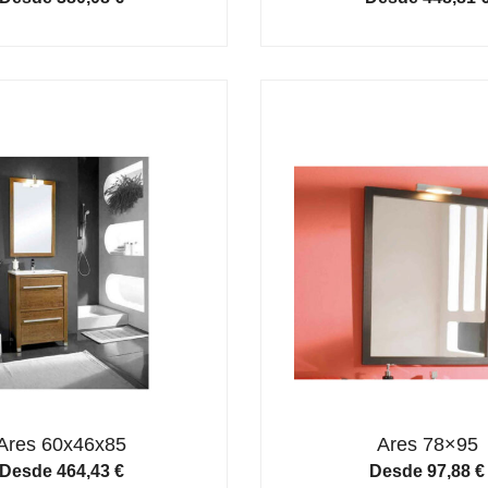
Ares 60x46x85
Ares 78×95
Desde
464,43
€
Desde
97,88
€