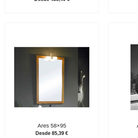
Ares 58×95
Desde
85,39
€