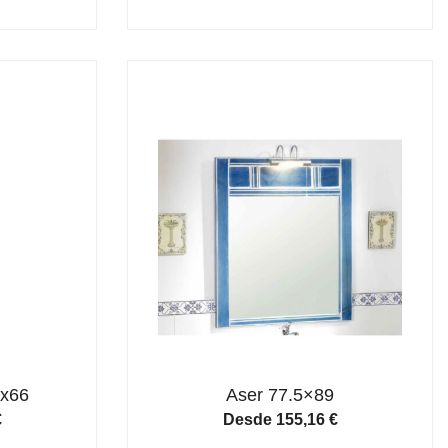
0x66
Aser 77.5×89
€
Desde
155,16
€