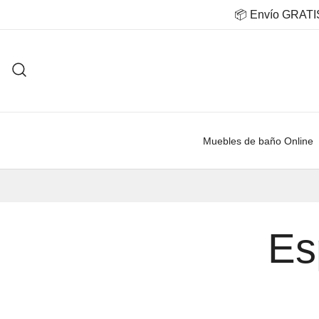
Saltar
📦 Envío GRATIS 
al
contenido
Muebles de baño Online
Es