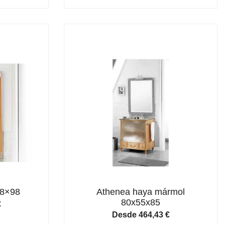
78×98
Athenea haya mármol
80x55x85
€
Desde
464,43
€