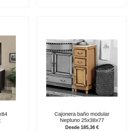
x84
Cajonera baño modular
Neptuno 25x38x77
€
Desde
185,36
€