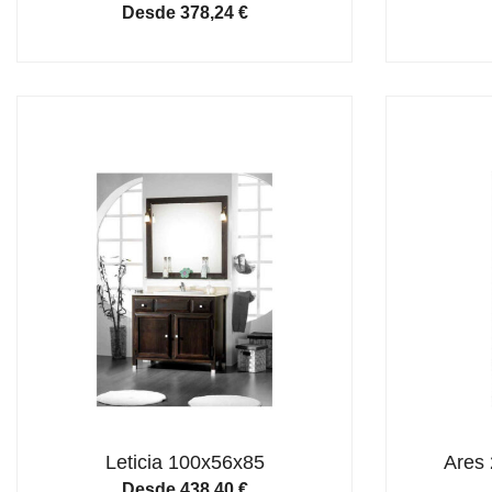
Desde
378,24
€
Leticia 100x56x85
Ares 
Desde
438,40
€