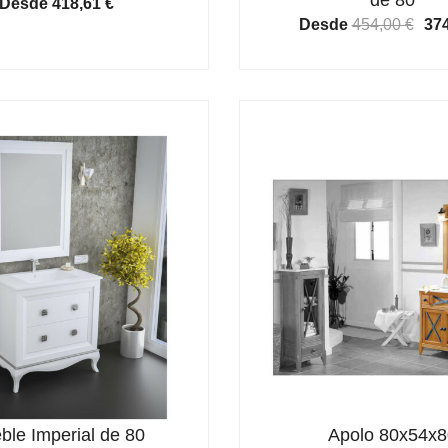
Desde
418,61
€
El
Desde
454,00
€
37
pre
ori
era
454
ble Imperial de 80
Apolo 80x54x8