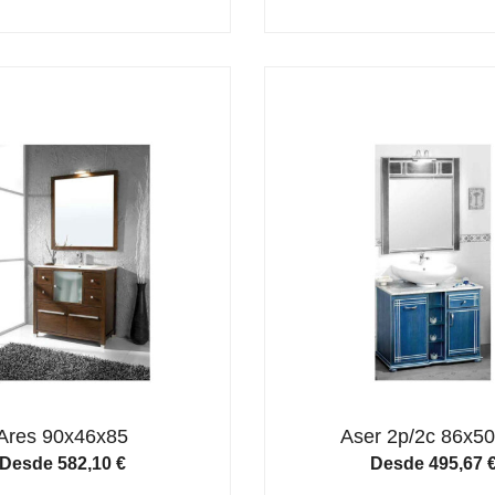
Ares 90x46x85
Aser 2p/2c 86x5
Desde
582,10
€
Desde
495,67