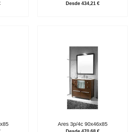
€
Desde
434,21
€
6x85
Ares 3p/4c 90x46x85
€
Desde
470,68
€