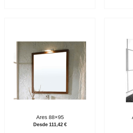
Ares 88×95
Desde
111,42
€