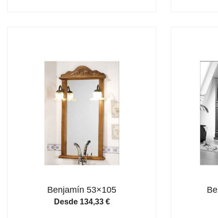
Benjamín 53×105
Be
Desde
134,33
€