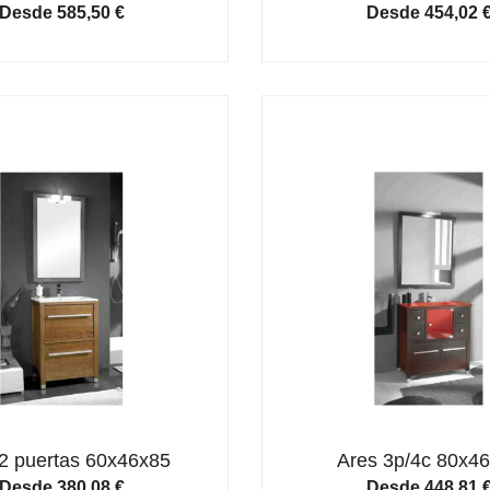
Desde
585,50
€
Desde
454,02
2 puertas 60x46x85
Ares 3p/4c 80x4
Desde
380,08
€
Desde
448,81