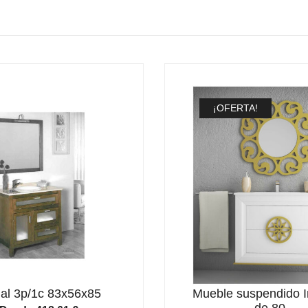
¡OFERTA!
al 3p/1c 83x56x85
Mueble suspendido I
de 80