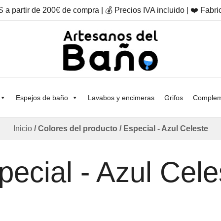
a partir de 200€ de compra | 💰 Precios IVA incluido | ❤️ Fab
Otro sitio realizado con WordPress
Artesanos Del Baño
Espejos de baño
Lavabos y encimeras
Grifos
Complem
Inicio
/ Colores del producto / Especial - Azul Celeste
pecial - Azul Cele