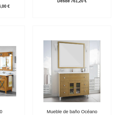
Desde
761,20
€
El
4,00
€
cio
precio
ginal
actual
:
es:
,00 €.
374,00 €.
0
Mueble de baño Océano