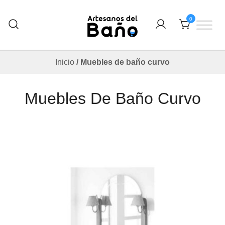
Saltar
al
0
contenido
Otro sitio realizado con WordPress
Artesanos Del Baño
Inicio
/ Muebles de baño curvo
Muebles De Baño Curvo