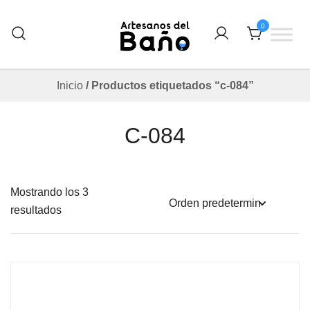
Saltar
al
0
contenido
Otro sitio realizado con WordPress
Artesanos Del Baño
Inicio
/ Productos etiquetados “c-084”
C-084
Mostrando los 3
resultados