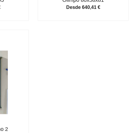
€
Desde
640,41
€
ño 2