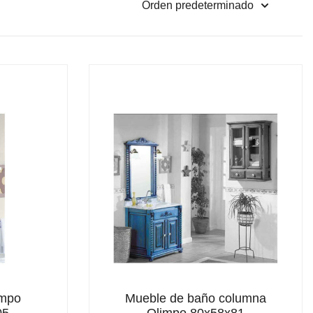
impo
Mueble de baño columna
05
Olimpo 80x58x81