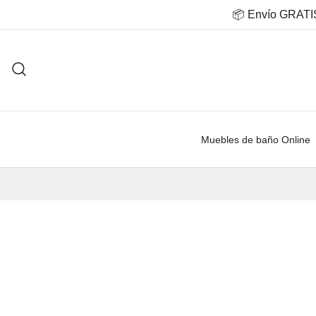
Saltar
📦 Envío GRATIS 
al
contenido
Muebles de baño Online