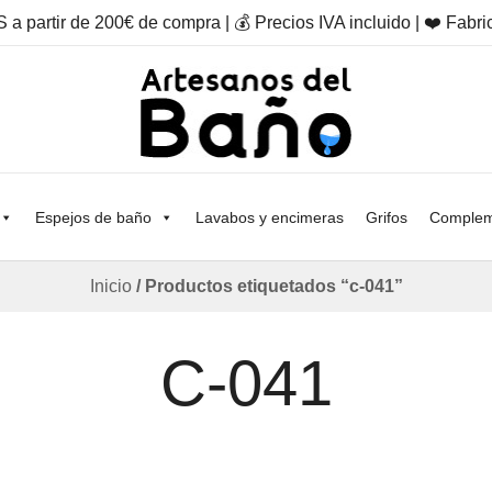
a partir de 200€ de compra | 💰 Precios IVA incluido | ❤️ Fab
Otro sitio realizado con WordPress
Artesanos Del Baño
Espejos de baño
Lavabos y encimeras
Grifos
Complem
Inicio
/ Productos etiquetados “c-041”
C-041