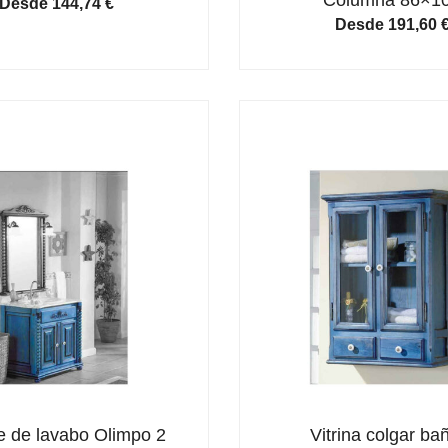
Desde
144,74
€
Desde
191,60
 de lavabo Olimpo 2
Vitrina colgar ba