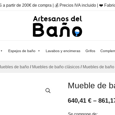
a partir de 200€ de compra | 💰 Precios IVA incluido | ❤️ Fab
Otro sitio realizado con WordPress
Artesanos Del Baño
Espejos de baño
Lavabos y encimeras
Grifos
Complem
uebles de baño
/
Muebles de baño clásicos
/
Muebles de baño 
Mueble de b
640,41
€
–
861,
Se compone de: