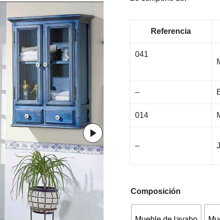
Referencia
041
–
014
–
Composición
Mueble de lavabo
Mue