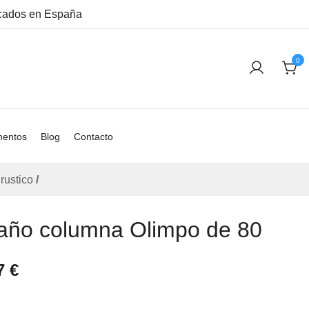
ricados en España
0
entos
Blog
Contacto
rustico
/
año columna Olimpo de 80
17
€