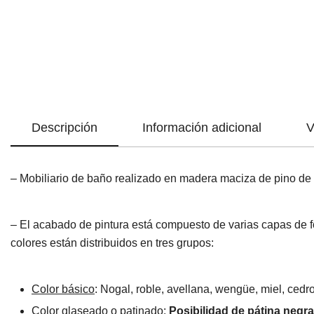
Descripción
Información adicional
V
– Mobiliario de baño realizado en madera maciza de pino de 
– El acabado de pintura está compuesto de varias capas de fo
colores están distribuidos en tres grupos:
Color básico
: Nogal, roble, avellana, wengüe, miel, cedro,
Color glaseado o patinado
:
Posibilidad de pátina negra