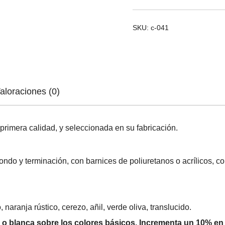
80
cantidad
SKU:
c-041
aloraciones (0)
primera calidad, y seleccionada en su fabricación.
ndo y terminación, con barnices de poliuretanos o acrílicos, co
 naranja rústico, cerezo, añil, verde oliva, translucido.
 o blanca sobre los colores básicos. Incrementa un 10% en e