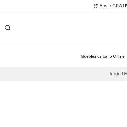
Saltar
📦 Envío GRATIS 
al
contenido
Muebles de baño Online
Inicio
/
M