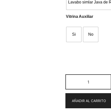
Lavabo simlar Java de 
Vitrina Auxiliar
Si
No
Mueble
de
baño
columna
AÑADIR AL CARRITO
Olimpo
de