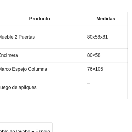
Producto
Medidas
Mueble 2 Puertas
80x58x81
Encimera
80×58
Marco Espejo Columna
76×105
–
Juego de apliques
ble de lavabo + Espejo