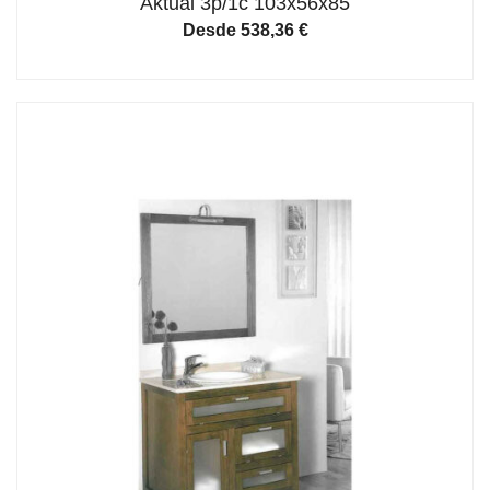
Aktual 3p/1c 103x56x85
Desde
538,36
€