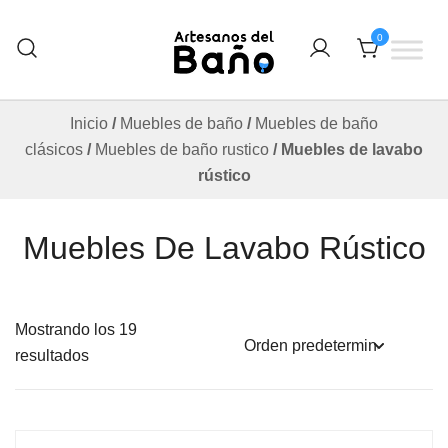
Saltar
al
0
contenido
Otro sitio realizado con WordPress
Artesanos Del Baño
Inicio
/
Muebles de baño
/
Muebles de baño
clásicos
/
Muebles de baño rustico
/ Muebles de lavabo
rústico
Muebles De Lavabo Rústico
Mostrando los 19
resultados