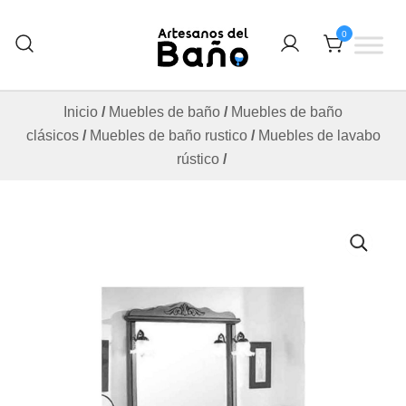
Saltar
al
0
contenido
Otro sitio realizado con WordPress
Artesanos Del Baño
Inicio
/
Muebles de baño
/
Muebles de baño
clásicos
/
Muebles de baño rustico
/
Muebles de lavabo
rústico
/