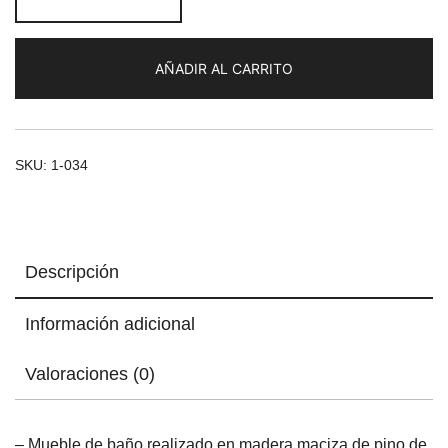
de
lavabo
Olimpo
AÑADIR AL CARRITO
2
puertas
90x58x81
cantidad
SKU:
1-034
Descripción
Información adicional
Valoraciones (0)
– Mueble de baño realizado en madera maciza de pino de