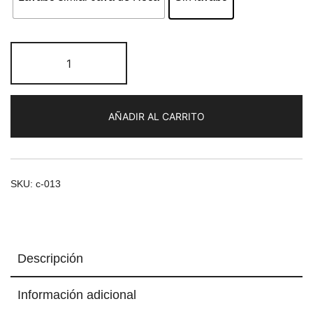
Mueble
de
baño
Olimpo
AÑADIR AL CARRITO
80x58x81
cantidad
SKU:
c-013
Descripción
Información adicional