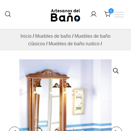
Saltar
al
0
contenido
Otro sitio realizado con WordPress
Artesanos Del Baño
Inicio
/
Muebles de baño
/
Muebles de baño
clásicos
/
Muebles de baño rustico
/