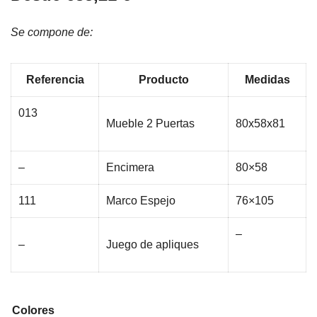
Se compone de:
Referencia
Producto
Medidas
013
Mueble 2 Puertas
80x58x81
–
Encimera
80×58
111
Marco Espejo
76×105
–
–
Juego de apliques
Colores