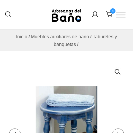
Saltar
al
0
contenido
Otro sitio realizado con WordPress
Artesanos Del Baño
Inicio
/
Muebles auxiliares de baño
/
Taburetes y
banquetas
/