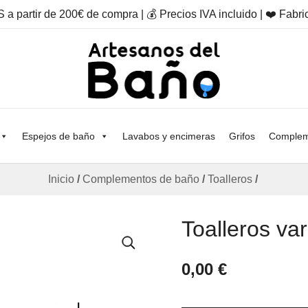
a partir de 200€ de compra | 💰 Precios IVA incluido | ❤️ Fab
Otro sitio realizado con WordPress
Artesanos Del Baño
Espejos de baño
Lavabos y encimeras
Grifos
Complem
Inicio
/
Complementos de baño
/
Toalleros
/
Toalleros va
0,00
€