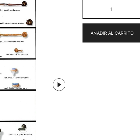
Toalleros
variedad
cantidad
AÑADIR AL CARRITO